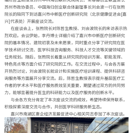
苏州市政协委员、中国海归创业联合体副理事长刘会波一行在张煦
院长的陪同下到访嘉兴市中新医疗创新研究院（北京健康促进会[嘉
兴]代表处）开展座谈交流。
在座谈会上，张煦院长对陈哲生教授、刘会波院长的来访表示热
烈欢迎。会议伊始，李丹博士详细介绍了嘉兴市中新医疗创新研究
院的基本情况、建院初衷及未来愿景，同时重点分享了研究院在医
学技术研讨交流、医学科技咨询服务、科技人才交流等关键领域的
任务规划。随后，张煦院长着重从研究院的培训方案、职能发挥、
特色亮点等方面介绍了研究院的工作。在交流过程中，与会各方展
开热烈讨论，刘会波院长就设计和实施医疗培训课程、提供科研咨
询服务等方面展开分享交流。后，陈哲生教授表示提升基层医疗工
作者的学术水平和医疗服务质效至关重要，期望通过双方的共同努
力，能够显著提升医生的科研能力以及医疗服务的创新水平。
与会各方充分肯定了本次座谈交流的成效，希望持续保持联系，
积极探索深度交流与合作，共创医学科研服务新生态。
嘉兴市南湖区惠企经济发展促进中心相关同志参加了本次座谈。