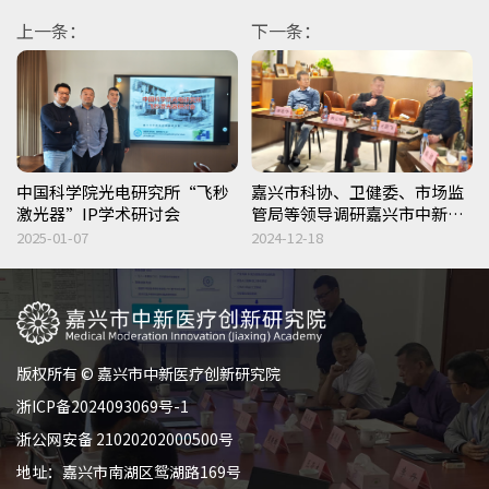
上一条：
下一条：
中国科学院光电研究所“飞秒
嘉兴市科协、卫健委、市场监
激光器”IP学术研讨会
管局等领导调研嘉兴市中新医
疗创新研究院共谋服务赋能
2025-01-07
2024-12-18
版权所有 © 嘉兴市中新医疗创新研究院
浙ICP备2024093069号-1
浙公网安备 21020202000500号
地址：嘉兴市南湖区鸳湖路169号