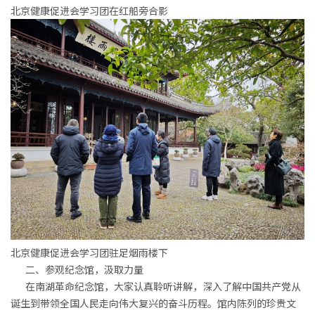
北京健康促进会学习团在红船旁合影
北京健康促进会学习团驻足烟雨楼下
二、参观纪念馆，汲取力量
在南湖革命纪念馆，大家认真聆听讲解，深入了解中国共产党从
诞生到带领全国人民走向伟大复兴的奋斗历程。馆内陈列的珍贵文