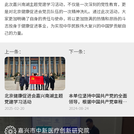
此次嘉兴南湖主题党建学习活动，不仅是一次深刻的党性教育，更
是对北京健康促进会党员队伍的一次精神洗礼。通过此次活动，大
家更加明确了自身的责任与使命，将以更加饱满的热情和昂扬的斗
志投身于健康促进事业，为实现中华民族伟大复兴的中国梦贡献自
己的力量。
上一条：
下一条：
北京健康促进会嘉兴南湖主题
本单位坚持中国共产党的全面
党建学习活动
领导，根据中国共产党章程的
规定，建立中国共产党的组
2025-02-20
2024-08-24
织，开展党的活动，为党组织
的活动提供必要条件。