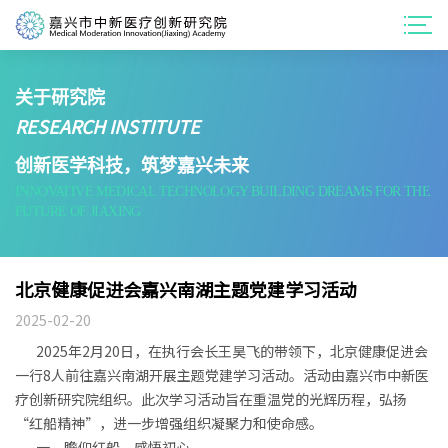
关于研究院
RESEARCH INSTITUTE
创新医学科技，筑梦嘉兴未来
INNOVATIVE MEDICAL TECHNOLOGY BUILDING DREAMS FOR THE
FUTURE OF JIAXING
北京健康促进会嘉兴南湖主题党建学习活动
2025-02-20
2025年2月20日，在执行会长王昊飞的带领下，北京健康促进会
一行8人前往嘉兴南湖开展主题党建学习活动。活动由嘉兴市中新医
疗创新研究院组织。此次学习活动旨在重温党的光辉历程，弘扬
“红船精神”，进一步增强组织凝聚力和使命感。
一、瞻仰红船，感悟初心